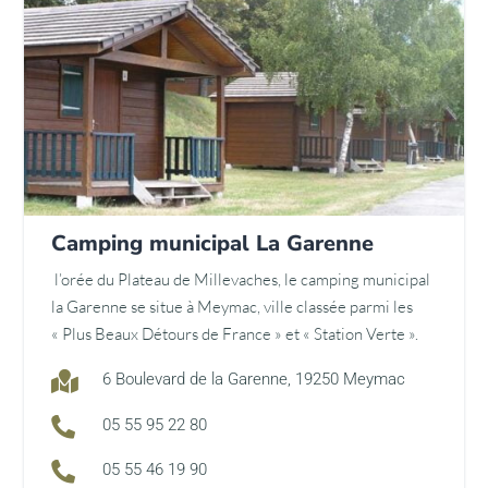
Camping municipal La Garenne
l’orée du Plateau de Millevaches, le camping municipal
la Garenne se situe à Meymac, ville classée parmi les
« Plus Beaux Détours de France » et « Station Verte ».

6 Boulevard de la Garenne, 19250 Meymac

05 55 95 22 80

05 55 46 19 90