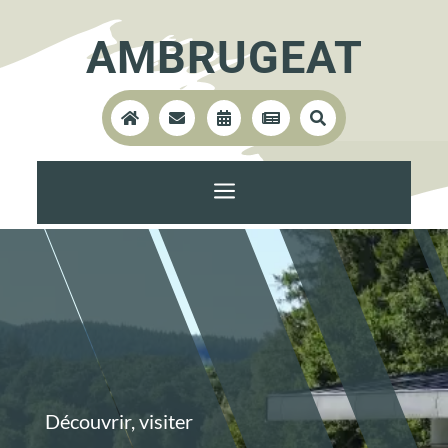
AMBRUGEAT





a
Découvrir, visiter