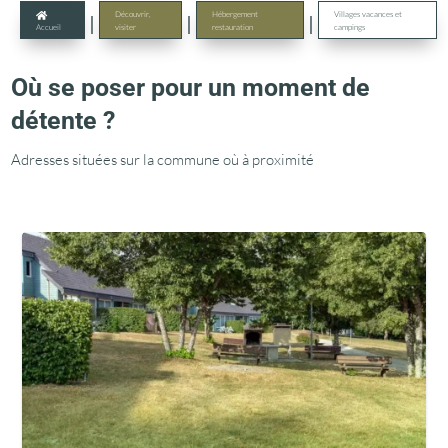
Découvrir,
Hébergement
Villages vacances et

|
|
|
visiter
restauration
campings
Accueil
Où se poser pour un moment de
détente ?
Adresses situées sur la commune où à proximité