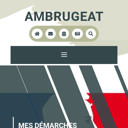
AMBRUGEAT





a
MES DÉMARCHES