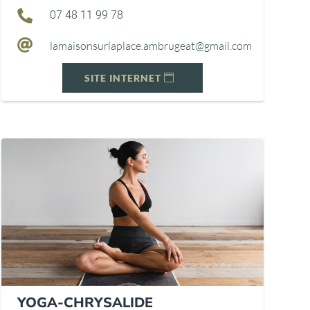

07 48 11 99 78

lamaisonsurlaplace.ambrugeat@
gmail.com
SITE INTERNET
YOGA-CHRYSALIDE