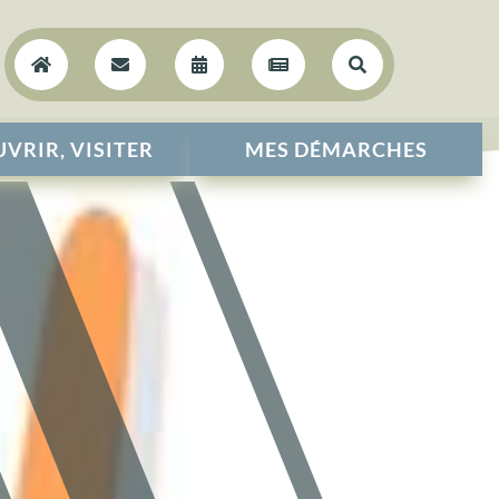





VRIR, VISITER
MES DÉMARCHES