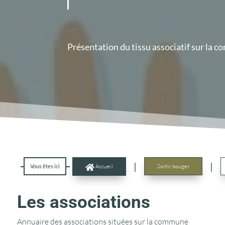
Présentation du tissu associatif sur la 
|
|
Vous êtes ici
Accueil
Sortir, bouger

Les associations
Annuaire des associations situées sur la commune