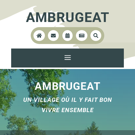
AMBRUGEAT





a
AMBRUGEAT
UN VILLAGE OÙ IL Y FAIT BON
VIVRE ENSEMBLE