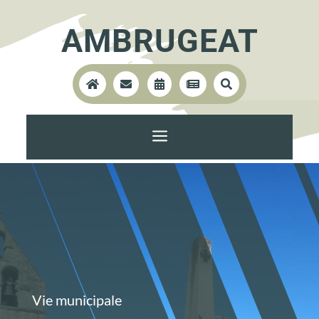
AMBRUGEAT





a
Vie municipale