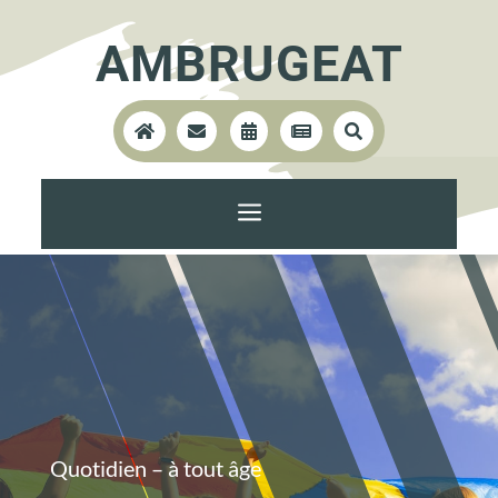
AMBRUGEAT





a
Quotidien – à tout âge