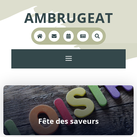
AMBRUGEAT





a
Fête des saveurs