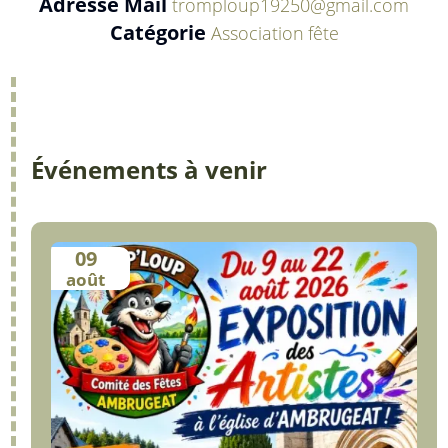
Adresse Mail
tromploup19250@gmail.com
Catégorie
Association
fête
Événements à venir
09
août