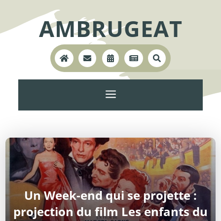
AMBRUGEAT





a
Un Week-end qui se projette :
projection du film Les enfants du