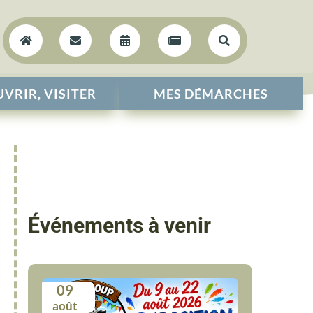





VRIR, VISITER
MES DÉMARCHES
Événements à venir
09
août