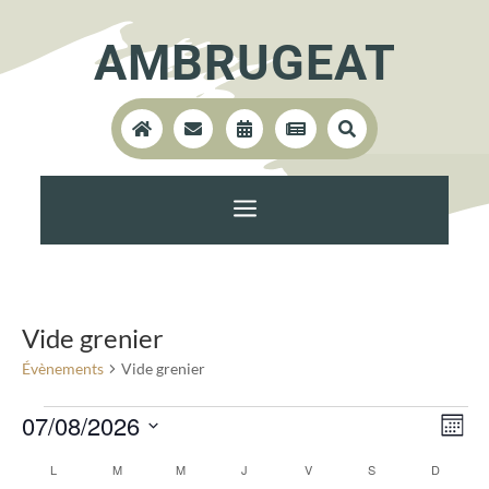
AMBRUGEAT





a
Vide grenier
Évènements
Vide grenier
Évènements
Nav
Na
07/08/2026
Mois
de
par
Sélectionnez
Calendrier
L
LUNDI
M
MARDI
M
MERCREDI
J
JEUDI
V
VENDREDI
S
SAMEDI
D
DIMANC
vu
une