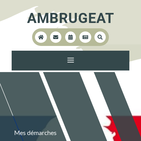
AMBRUGEAT





a
Mes démarches