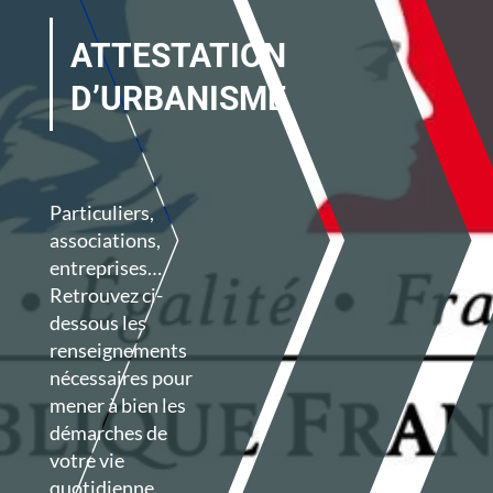
ATTESTATION
D’URBANISME
Particuliers,
associations,
entreprises…
Retrouvez ci-
dessous les
renseignements
nécessaires pour
mener à bien les
démarches de
votre vie
quotidienne.