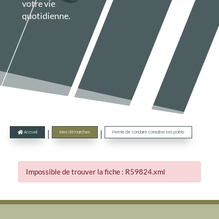
votre vie
quotidienne.
|
|
Accueil
Mes démarches
Permis de conduire consulter ses points

Impossible de trouver la fiche : R59824.xml