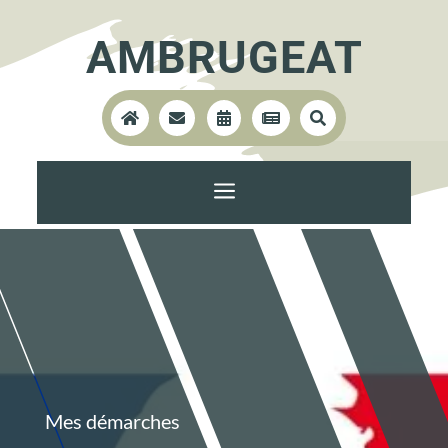
AMBRUGEAT





a
Mes démarches