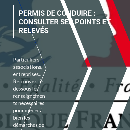
PERMIS DE CONDUIRE :
CONSULTER SES POINTS ET
RELEVÉS
Particuliers,
associations,
entreprises…
Retrouvez ci-
dessous les
renseignemen
ts nécessaires
pour mener à
bien les
démarches de