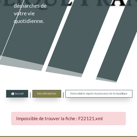
démarches de
votre vie
quotidienne.
|
|
Accueil
Mes démarches
Porter plainte auprès du procureur de la république

Impossible de trouver la fiche : F22121.xml