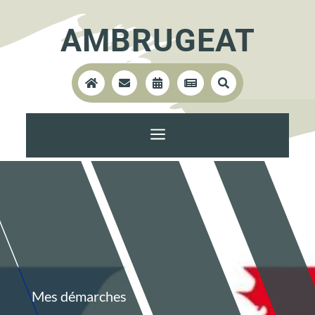
AMBRUGEAT





a
Mes démarches