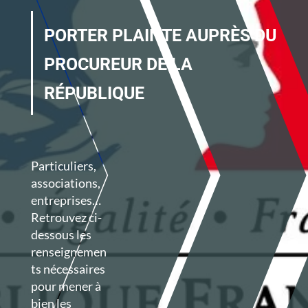
PORTER PLAINTE AUPRÈS DU
PROCUREUR DE LA
RÉPUBLIQUE
Particuliers,
associations,
entreprises…
Retrouvez ci-
dessous les
renseignemen
ts nécessaires
pour mener à
bien les