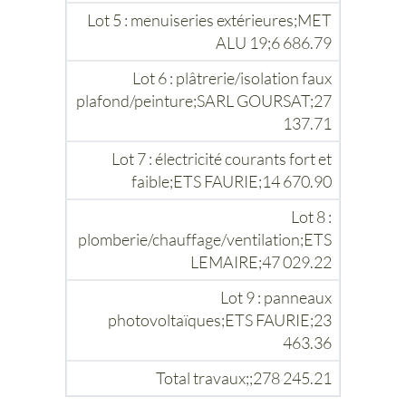
Lot 5 : menuiseries extérieures;MET
ALU 19;6 686.79
Lot 6 : plâtrerie/isolation faux
plafond/peinture;SARL GOURSAT;27
137.71
Lot 7 : électricité courants fort et
faible;ETS FAURIE;14 670.90
Lot 8 :
plomberie/chauffage/ventilation;ETS
LEMAIRE;47 029.22
Lot 9 : panneaux
photovoltaïques;ETS FAURIE;23
463.36
Total travaux;;278 245.21