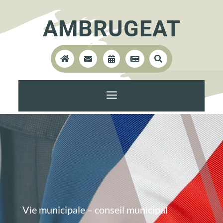
AMBRUGEAT





a
Vie municipale – conseil municipal