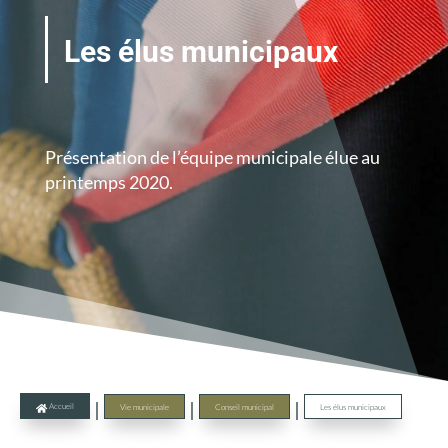
Les élus municipaux
Présentation de l’équipe municipale élue au
printemps 2020.
|
|
|
Accueil
Vie municipale
Conseil municipal
Les élus municipaux
