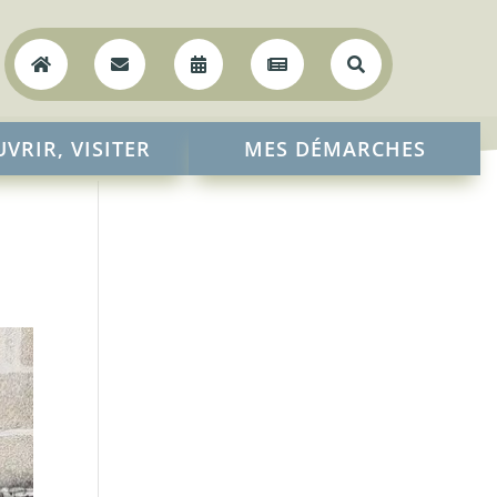





VRIR, VISITER
MES DÉMARCHES