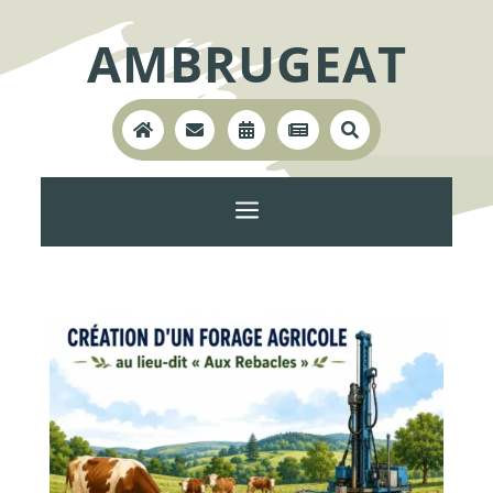
AMBRUGEAT





a