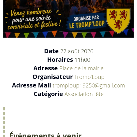
Date
22 août 2026
Horaires
11h00
Adresse
Place de la mairie
Organisateur
Tromp’Loup
Adresse Mail
tromploup19250@gmail.com
Catégorie
Association
fête
Événements à venir