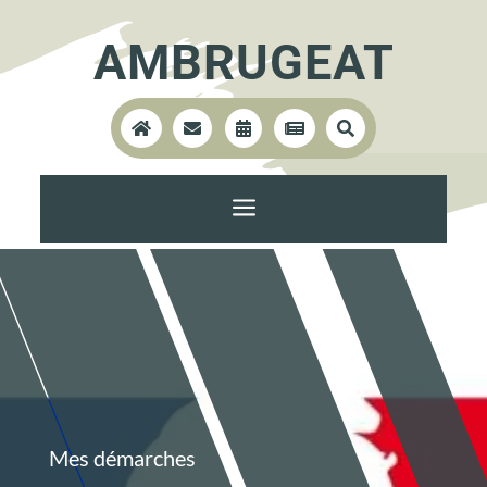
AMBRUGEAT





a
Mes démarches