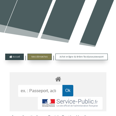
|
|
Accueil
Mes démarches
Achat en ligne du timbre fiscal pour passeport
