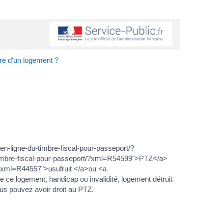
ire d'un logement ?
en-ligne-du-timbre-fiscal-pour-passeport/?
-timbre-fiscal-pour-passeport/?xml=R54599">PTZ</a>
/?xml=R44557">usufruit </a>ou <a
ce logement, handicap ou invalidité, logement détruit
ous pouvez avoir droit au PTZ.