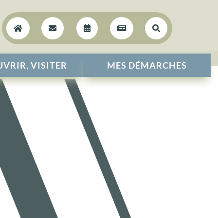





VRIR, VISITER
MES DÉMARCHES
L