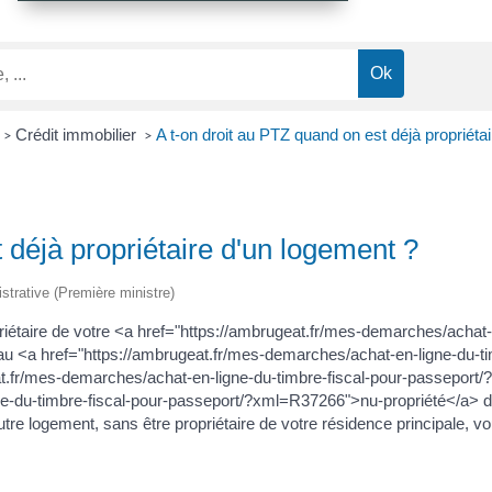
Crédit immobilier
A t-on droit au PTZ quand on est déjà propriéta
>
>
 déjà propriétaire d'un logement ?
istrative (Première ministre)
riétaire de votre <a href="https://ambrugeat.fr/mes-demarches/achat-
 au <a href="https://ambrugeat.fr/mes-demarches/achat-en-ligne-du
at.fr/mes-demarches/achat-en-ligne-du-timbre-fiscal-pour-passeport
e-du-timbre-fiscal-pour-passeport/?xml=R37266">nu-propriété</a> de 
utre logement, sans être propriétaire de votre résidence principale, v