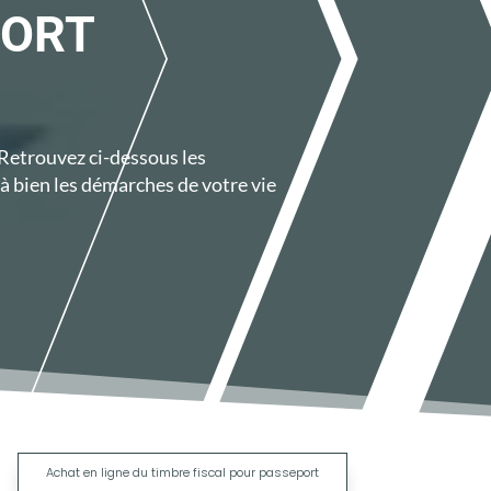
PORT
 Retrouvez ci-dessous les
à bien les démarches de votre vie
|
Achat en ligne du timbre fiscal pour passeport