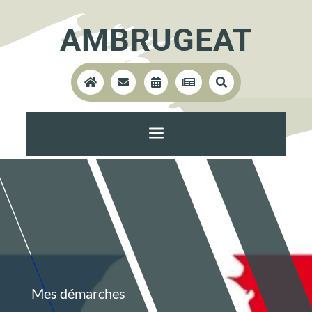
AMBRUGEAT





a
Mes démarches