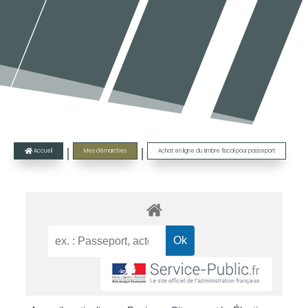
|
|
Accueil
Mes démarches
Achat en ligne du timbre fiscal pour passeport
