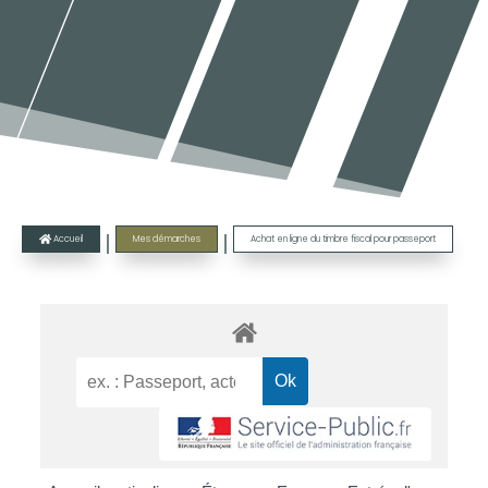
|
|
Accueil
Mes démarches
Achat en ligne du timbre fiscal pour passeport
