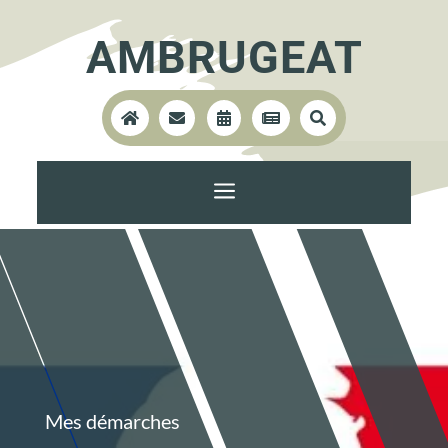
AMBRUGEAT





a
Mes démarches