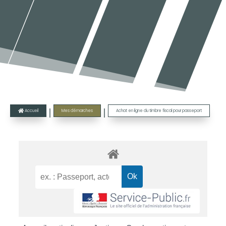
|
|
Accueil
Mes démarches
Achat en ligne du timbre fiscal pour passeport
