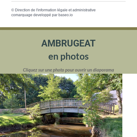
©
Direction de l'information légale et administrative
comarquage developpé par
baseo.io
AMBRUGEAT
en photos
Cliquez sur une photo pour ouvrir un diaporama