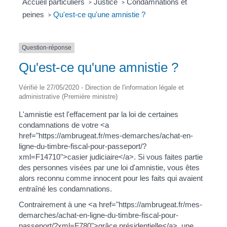
Accueil particuliers
Justice
Condamnations et
>
>
peines
Qu'est-ce qu'une amnistie ?
>
Question-réponse
Qu'est-ce qu'une amnistie ?
Vérifié le 27/05/2020 - Direction de l'information légale et
administrative (Première ministre)
L'amnistie est l'effacement par la loi de certaines
condamnations de votre <a
href="https://ambrugeat.fr/mes-demarches/achat-en-
ligne-du-timbre-fiscal-pour-passeport/?
xml=F14710">casier judiciaire</a>. Si vous faites partie
des personnes visées par une loi d'amnistie, vous êtes
alors reconnu comme innocent pour les faits qui avaient
entraîné les condamnations.
Contrairement à une <a href="https://ambrugeat.fr/mes-
demarches/achat-en-ligne-du-timbre-fiscal-pour-
passeport/?xml=F780">grâce présidentielle</a>, une