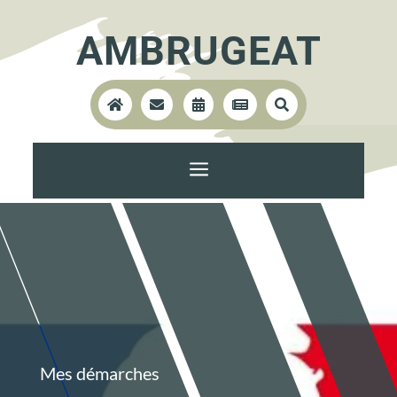
AMBRUGEAT





a
Mes démarches