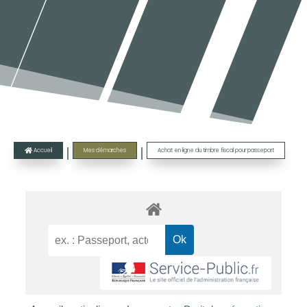
|
|
Accueil
Mes démarches
Achat en ligne du timbre fiscal pour passeport
