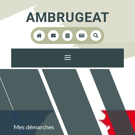
AMBRUGEAT





a
Mes démarches