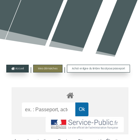
|
|
Accueil
Mes démarches
Achat en ligne du timbre fiscal pour passeport
