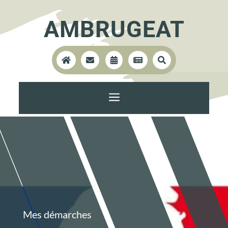
AMBRUGEAT





a
Mes démarches