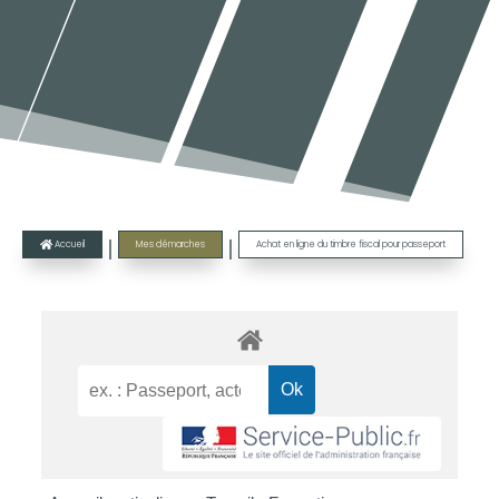
|
|
Accueil
Mes démarches
Achat en ligne du timbre fiscal pour passeport
