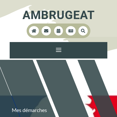
AMBRUGEAT





a
Mes démarches