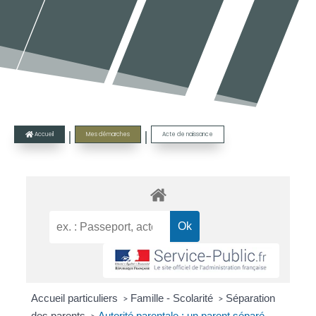
|
|
Accueil
Mes démarches
Acte de naissance

Accueil particuliers
Famille - Scolarité
Séparation
>
>
des parents
Autorité parentale : un parent séparé