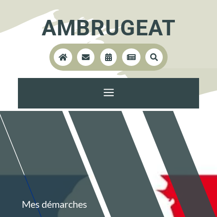
AMBRUGEAT





a
Mes démarches