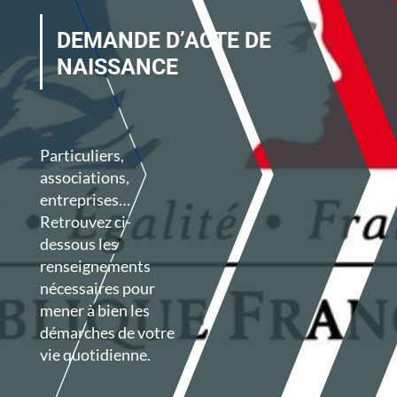
DEMANDE D’ACTE DE
NAISSANCE
Particuliers,
associations,
entreprises…
Retrouvez ci-
dessous les
renseignements
nécessaires pour
mener à bien les
démarches de votre
vie quotidienne.