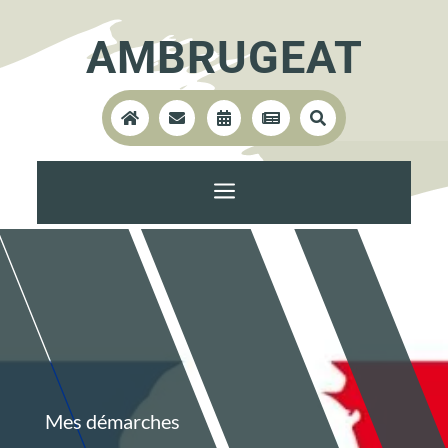
AMBRUGEAT





a
Mes démarches