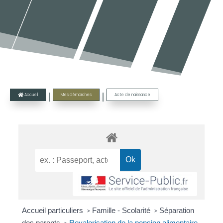
|
|
Accueil
Mes démarches
Acte de naissance

Accueil particuliers
Famille - Scolarité
Séparation
>
>
des parents
Revalorisation de la pension alimentaire