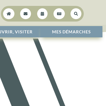





VRIR, VISITER
MES DÉMARCHES