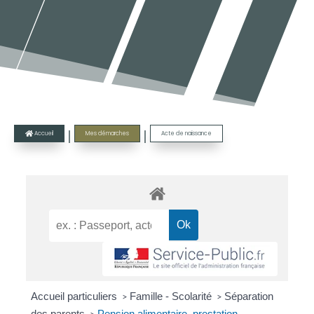
|
|
Accueil
Mes démarches
Acte de naissance

Accueil particuliers
Famille - Scolarité
Séparation
>
>
des parents
Pension alimentaire, prestation