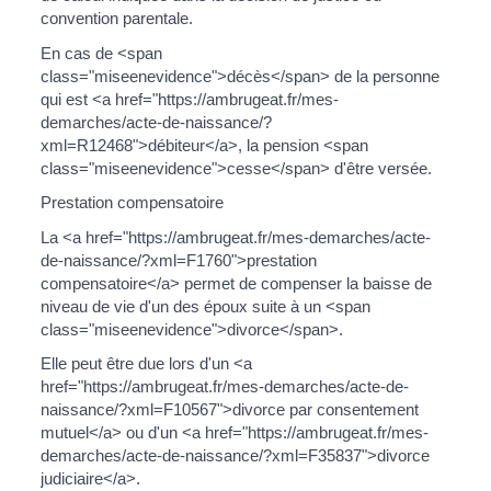
convention parentale.
En cas de <span
class="miseenevidence">décès</span> de la personne
qui est <a href="https://ambrugeat.fr/mes-
demarches/acte-de-naissance/?
xml=R12468">débiteur</a>, la pension <span
class="miseenevidence">cesse</span> d'être versée.
Prestation compensatoire
La <a href="https://ambrugeat.fr/mes-demarches/acte-
de-naissance/?xml=F1760">prestation
compensatoire</a> permet de compenser la baisse de
niveau de vie d'un des époux suite à un <span
class="miseenevidence">divorce</span>.
Elle peut être due lors d'un <a
href="https://ambrugeat.fr/mes-demarches/acte-de-
naissance/?xml=F10567">divorce par consentement
mutuel</a> ou d'un <a href="https://ambrugeat.fr/mes-
demarches/acte-de-naissance/?xml=F35837">divorce
judiciaire</a>.