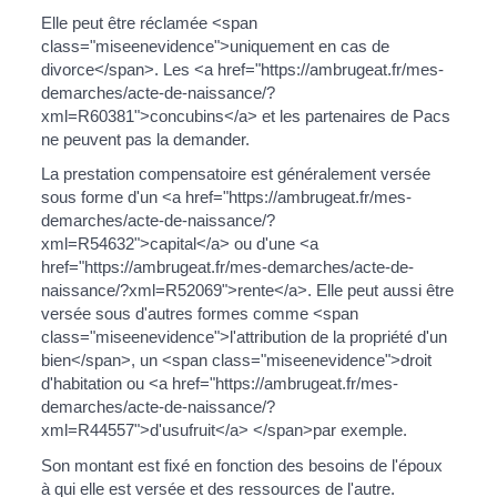
Elle peut être réclamée <span
class="miseenevidence">uniquement en cas de
divorce</span>. Les <a href="https://ambrugeat.fr/mes-
demarches/acte-de-naissance/?
xml=R60381">concubins</a> et les partenaires de Pacs
ne peuvent pas la demander.
La prestation compensatoire est généralement versée
sous forme d'un <a href="https://ambrugeat.fr/mes-
demarches/acte-de-naissance/?
xml=R54632">capital</a> ou d'une <a
href="https://ambrugeat.fr/mes-demarches/acte-de-
naissance/?xml=R52069">rente</a>. Elle peut aussi être
versée sous d'autres formes comme <span
class="miseenevidence">l'attribution de la propriété d'un
bien</span>, un <span class="miseenevidence">droit
d'habitation ou <a href="https://ambrugeat.fr/mes-
demarches/acte-de-naissance/?
xml=R44557">d'usufruit</a> </span>par exemple.
Son montant est fixé en fonction des besoins de l'époux
à qui elle est versée et des ressources de l'autre.