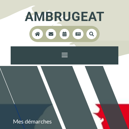
AMBRUGEAT





a
Mes démarches