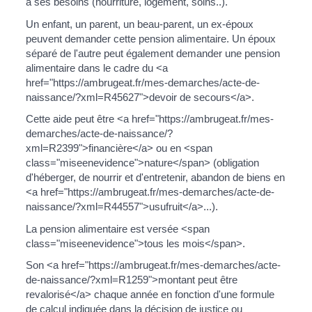
à ses besoins (nourriture, logement, soins..).
Un enfant, un parent, un beau-parent, un ex-époux
peuvent demander cette pension alimentaire. Un époux
séparé de l'autre peut également demander une pension
alimentaire dans le cadre du <a
href="https://ambrugeat.fr/mes-demarches/acte-de-
naissance/?xml=R45627">devoir de secours</a>.
Cette aide peut être <a href="https://ambrugeat.fr/mes-
demarches/acte-de-naissance/?
xml=R2399">financière</a> ou en <span
class="miseenevidence">nature</span> (obligation
d'héberger, de nourrir et d'entretenir, abandon de biens en
<a href="https://ambrugeat.fr/mes-demarches/acte-de-
naissance/?xml=R44557">usufruit</a>...).
La pension alimentaire est versée <span
class="miseenevidence">tous les mois</span>.
Son <a href="https://ambrugeat.fr/mes-demarches/acte-
de-naissance/?xml=R1259">montant peut être
revalorisé</a> chaque année en fonction d'une formule
de calcul indiquée dans la décision de justice ou