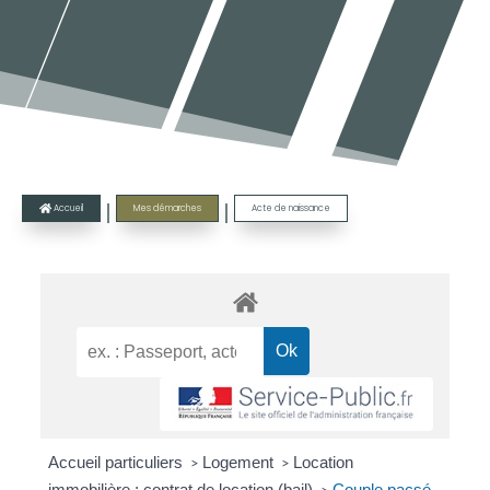
|
|
Accueil
Mes démarches
Acte de naissance

Accueil particuliers
Logement
Location
>
>
immobilière : contrat de location (bail)
Couple pacsé