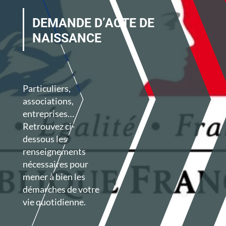
DEMANDE D’ACTE DE
NAISSANCE
Particuliers,
associations,
entreprises…
Retrouvez ci-
dessous les
renseignements
nécessaires pour
mener à bien les
démarches de votre
vie quotidienne.