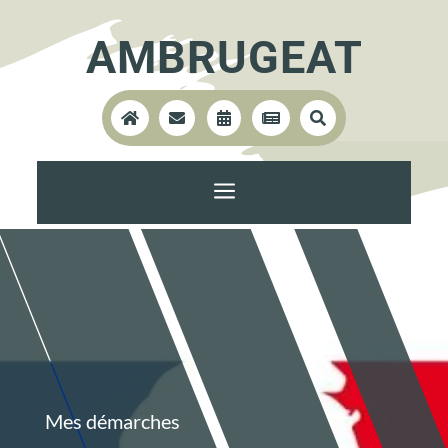
AMBRUGEAT





a
Mes démarches