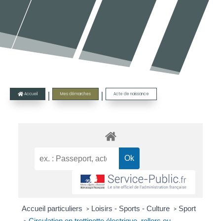
|
|
Accueil
Mes démarches
Acte de naissance

Accueil particuliers
Loisirs - Sports - Culture
Sport
>
>
Circulation en trottinette électrique, rollers ou