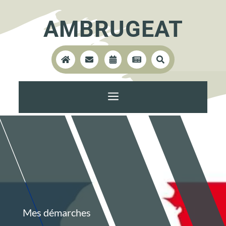
AMBRUGEAT





a
Mes démarches