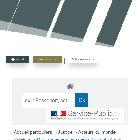
|
|
Accueil
Mes démarches
Acte de naissance

Accueil particuliers
Justice
Acteurs du monde
>
>
judiciaire
Peut-on obtenir une copie d'un acte établi