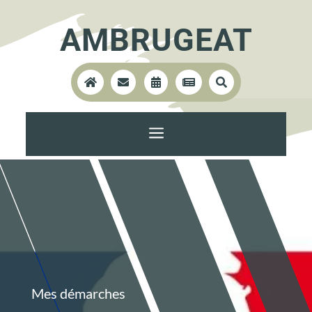
AMBRUGEAT





a
Mes démarches