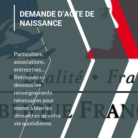
DEMANDE D’ACTE DE
NAISSANCE
Particuliers,
associations,
entreprises…
Retrouvez ci-
dessous les
renseignements
nécessaires pour
mener à bien les
démarches de votre
vie quotidienne.