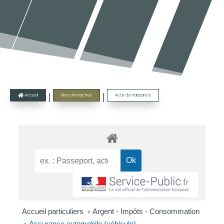
|
|
Accueil
Mes démarches
Acte de naissance

Accueil particuliers
Argent - Impôts - Consommation
>
Assurance automobile (véhicule)