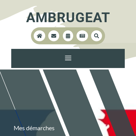
AMBRUGEAT





a
Mes démarches