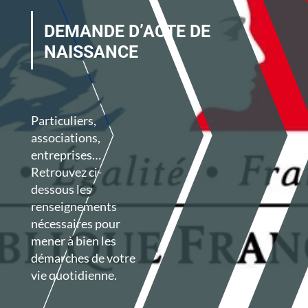
DEMANDE D’ACTE DE
NAISSANCE
Particuliers,
associations,
entreprises…
Retrouvez ci-
dessous les
renseignements
nécessaires pour
mener à bien les
démarches de votre
vie quotidienne.