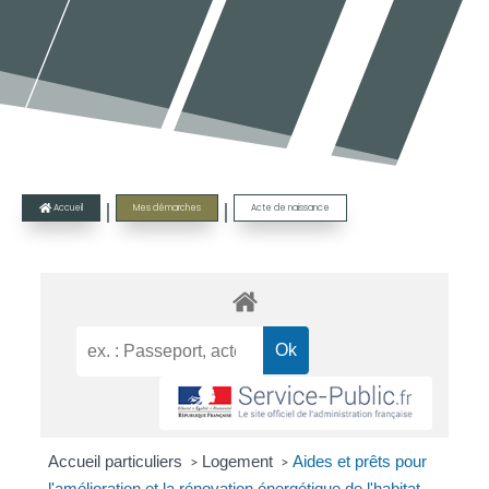
|
|
Accueil
Mes démarches
Acte de naissance

Accueil particuliers
Logement
Aides et prêts pour
>
>
l'amélioration et la rénovation énergétique de l'habitat