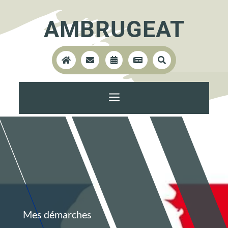
AMBRUGEAT





a
Mes démarches