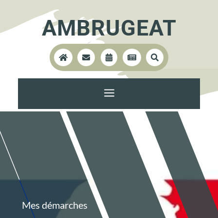
AMBRUGEAT





a
Mes démarches