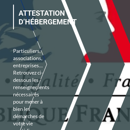
ATTESTATION
D’HÉBERGEMENT
Particuliers,
associations,
entreprises…
Retrouvez ci-
dessous les
renseignements
nécessaires
pour mener à
bien les
démarches de
votre vie