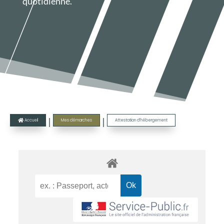
quotidienne.
|
|
Accueil
Mes démarches
Attestation d’hébergement
