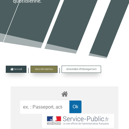
quotidienne.
|
|
Accueil
Mes démarches
Attestation d’hébergement
