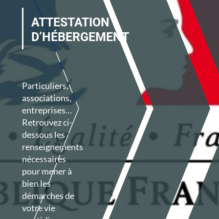
ATTESTATION
D’HÉBERGEMENT
Particuliers,
associations,
entreprises…
Retrouvez ci-
dessous les
renseignements
nécessaires
pour mener à
bien les
démarches de
votre vie