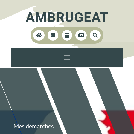
AMBRUGEAT





a
Mes démarches