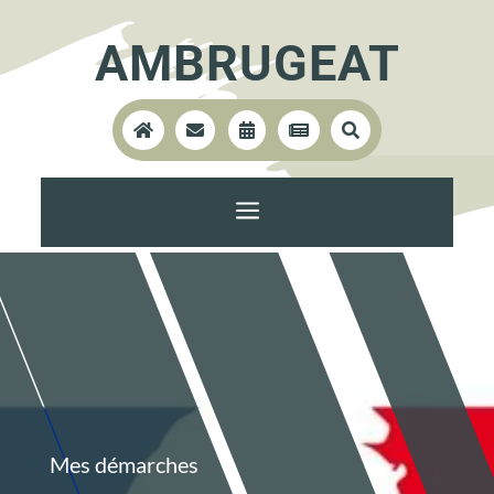
AMBRUGEAT





a
Mes démarches