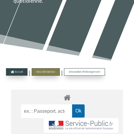
quotidienne.
|
|
Accueil
Mes démarches
Attestation d’hébergement
