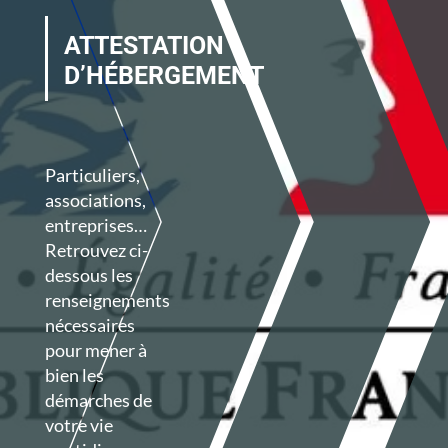
ATTESTATION
D’HÉBERGEMENT
Particuliers,
associations,
entreprises…
Retrouvez ci-
dessous les
renseignements
nécessaires
pour mener à
bien les
démarches de
votre vie