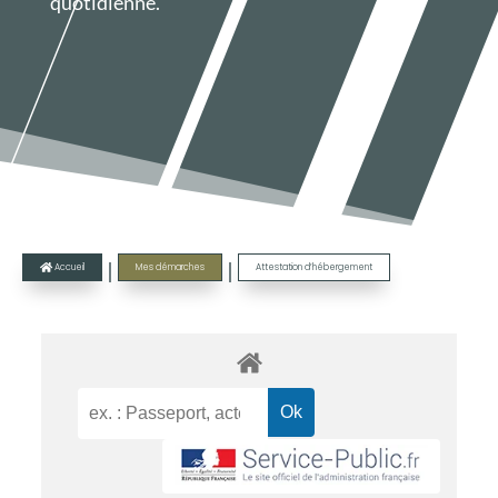
quotidienne.
|
|
Accueil
Mes démarches
Attestation d’hébergement
