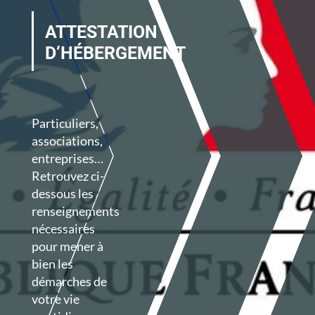
ATTESTATION
D’HÉBERGEMENT
Particuliers,
associations,
entreprises…
Retrouvez ci-
dessous les
renseignements
nécessaires
pour mener à
bien les
démarches de
votre vie