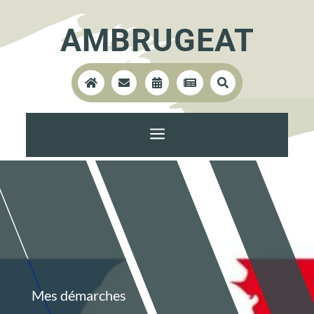
AMBRUGEAT





a
Mes démarches