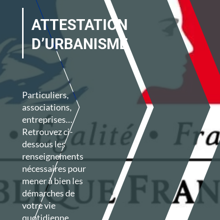
ATTESTATION
D’URBANISME
Particuliers,
associations,
entreprises…
Retrouvez ci-
dessous les
renseignements
nécessaires pour
mener à bien les
démarches de
votre vie
quotidienne.