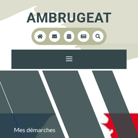
AMBRUGEAT





a
Mes démarches