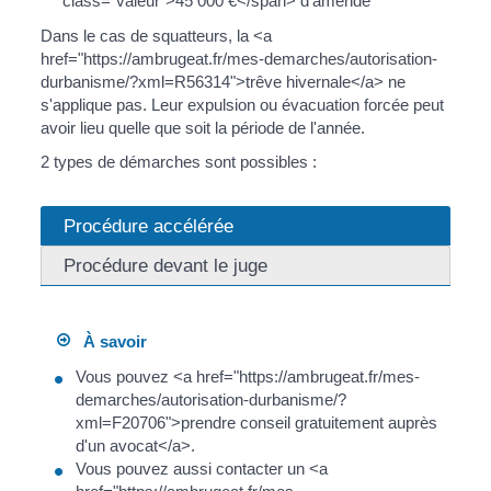
class="valeur">45 000 €</span> d'amende
Dans le cas de squatteurs, la <a
href="https://ambrugeat.fr/mes-demarches/autorisation-
durbanisme/?xml=R56314">trêve hivernale</a> ne
s'applique pas. Leur expulsion ou évacuation forcée peut
avoir lieu quelle que soit la période de l'année.
2 types de démarches sont possibles :
Procédure accélérée
Procédure devant le juge
À savoir
Vous pouvez <a href="https://ambrugeat.fr/mes-
demarches/autorisation-durbanisme/?
xml=F20706">prendre conseil gratuitement auprès
d'un avocat</a>.
Vous pouvez aussi contacter un <a