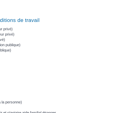
ditions de travail
r privé)
eur privé)
ivé)
tion publique)
ublique)
à la personne)
r et stagiaire aide familial étranger