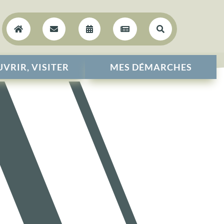





VRIR, VISITER
MES DÉMARCHES
E