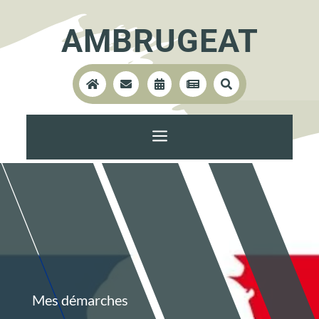
AMBRUGEAT





a
Mes démarches