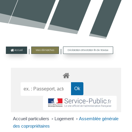
|
|
Accueil
Mes démarches
Déclaration attestation fin de travaux

Accueil particuliers
Logement
Assemblée générale
>
>
des copropriétaires