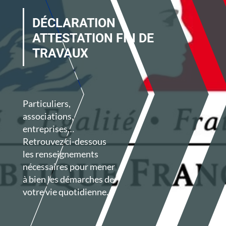
DÉCLARATION
ATTESTATION FIN DE
TRAVAUX
Particuliers,
associations,
entreprises…
Retrouvez ci-dessous
les renseignements
nécessaires pour mener
à bien les démarches de
votre vie quotidienne.