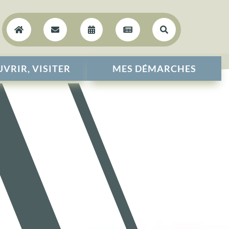





VRIR, VISITER
MES DÉMARCHES