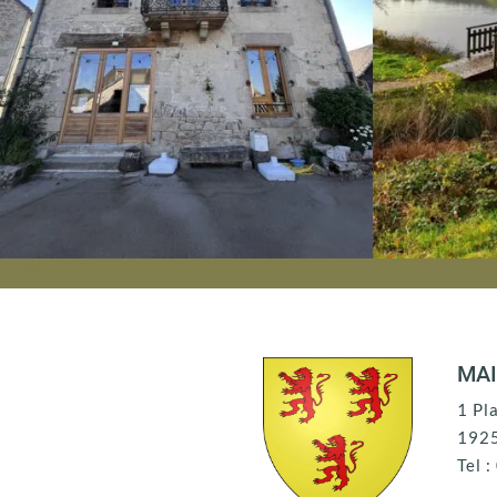
MAI
1 Pl
192
Tel 