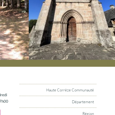
Haute Corrèze Communauté
dredi
17h00
Département
Région