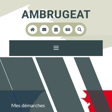
AMBRUGEAT





a
Mes démarches