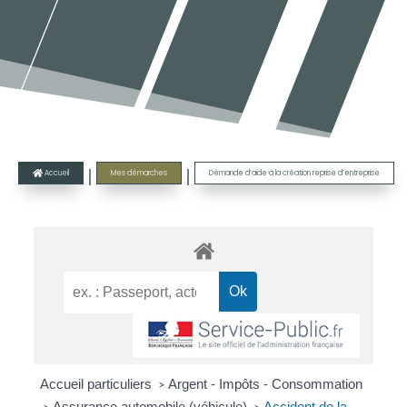
|
|
Accueil
Mes démarches
Demande d’aide à la création reprise d’entreprise

Accueil particuliers
Argent - Impôts - Consommation
>
Assurance automobile (véhicule)
Accident de la