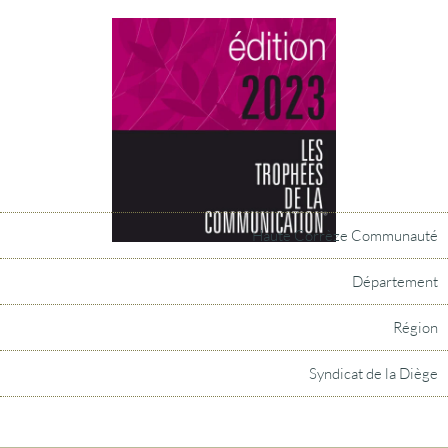
Haute Corrèze Communauté
Département
Région
Syndicat de la Diège