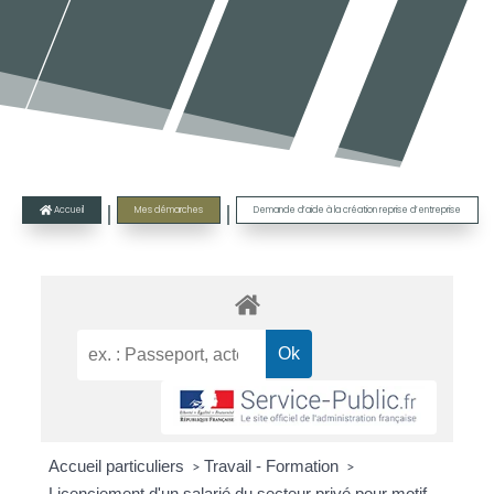
|
|
Accueil
Mes démarches
Demande d’aide à la création reprise d’entreprise

Accueil particuliers
Travail - Formation
>
>
Licenciement d'un salarié du secteur privé pour motif