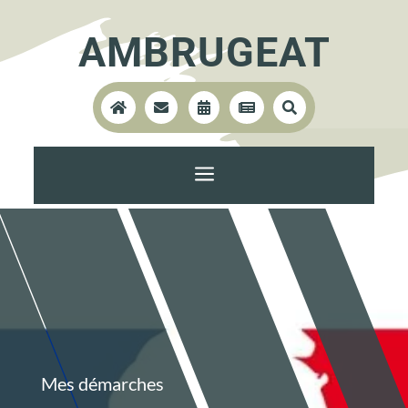
AMBRUGEAT





a
Mes démarches