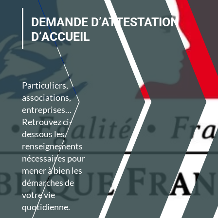
DEMANDE D’ATTESTATION
D’ACCUEIL
Particuliers,
associations,
entreprises…
Retrouvez ci-
dessous les
renseignements
nécessaires pour
mener à bien les
démarches de
votre vie
quotidienne.