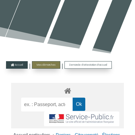
|
|
Accueil
Mes démarches
Demande d’attestation d’accueil

Accueil particuliers
Papiers - Citoyenneté - Élections