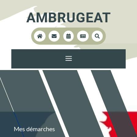
AMBRUGEAT





a
Mes démarches