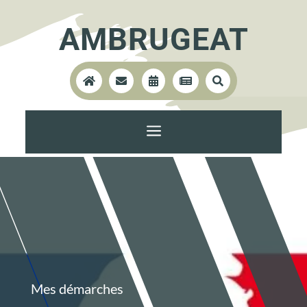
AMBRUGEAT





a
Mes démarches