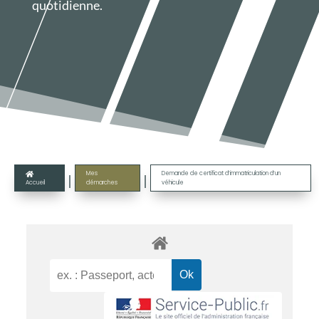
quotidienne.
Mes
Demande de certificat d’immatriculation d’un

|
|
Accueil
démarches
véhicule