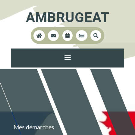
AMBRUGEAT





a
Mes démarches