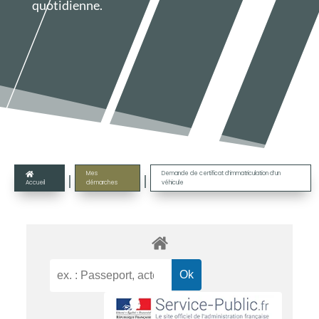
quotidienne.
Mes
Demande de certificat d’immatriculation d’un

|
|
Accueil
démarches
véhicule