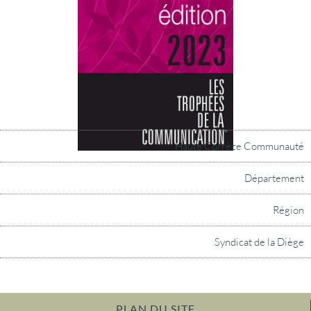
Haute Corrèze Communauté
Département
Région
Syndicat de la Diège
PLAN DU SITE