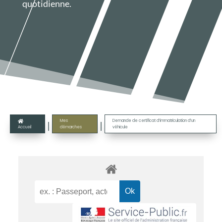
quotidienne.
Mes
Demande de certificat d’immatriculation d’un

|
|
Accueil
démarches
véhicule