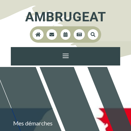
AMBRUGEAT





a
Mes démarches