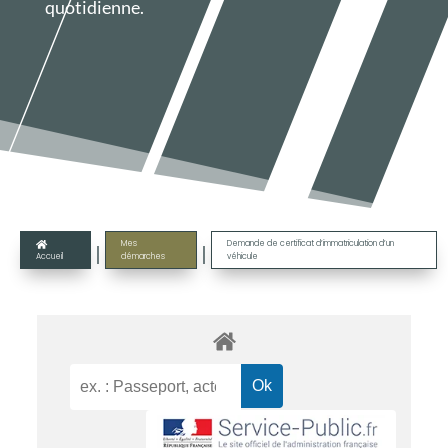
quotidienne.
Mes
Demande de certificat d’immatriculation d’un

|
|
Accueil
démarches
véhicule