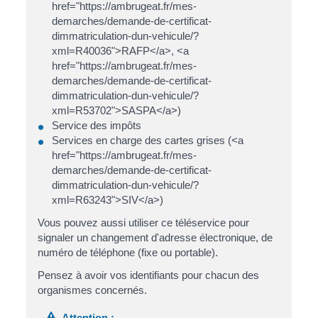
href="https://ambrugeat.fr/mes-
demarches/demande-de-certificat-
dimmatriculation-dun-vehicule/?
xml=R40036">RAFP</a>, <a
href="https://ambrugeat.fr/mes-
demarches/demande-de-certificat-
dimmatriculation-dun-vehicule/?
xml=R53702">SASPA</a>)
Service des impôts
Services en charge des cartes grises (<a
href="https://ambrugeat.fr/mes-
demarches/demande-de-certificat-
dimmatriculation-dun-vehicule/?
xml=R63243">SIV</a>)
Vous pouvez aussi utiliser ce téléservice pour
signaler un changement d'adresse électronique, de
numéro de téléphone (fixe ou portable).
Pensez à avoir vos identifiants pour chacun des
organismes concernés.
Attention :