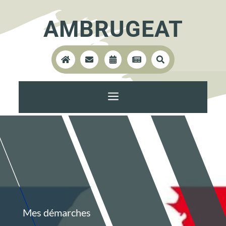
AMBRUGEAT





a
Mes démarches